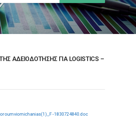
ΗΣ ΑΔΕΙΟΔΟΤΗΣΗΣ ΓΙΑ LOGISTICS –
-Foroumviomichanias(1)_F-1830724840.doc