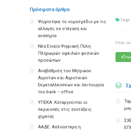
Πρόσφατα άρθρα
Tags:
Ψηφίστηκε το νομοσχέδιο με τις
αλλαγές σε στέγαση και
αναπηρία
Ηταν αυ
Νέα Ενιαία Ψηφιακή Πύλη
Πληρωμών οφειλών φυσικών
Να
προσώπων
Αναβάθμιση του Μητρώου
Αγροτών και Αγροτικών
Εκμεταλλεύσεων και λειτουργία
Σ
του back – office
Ταμ
ΥΠΕΚΑ: Καταργούνται οι
μικ
περικοπές στις συντάξεις
χηρείας
ΣΧ
ΑΑΔΕ: Απλούστερη η
ΕΠ