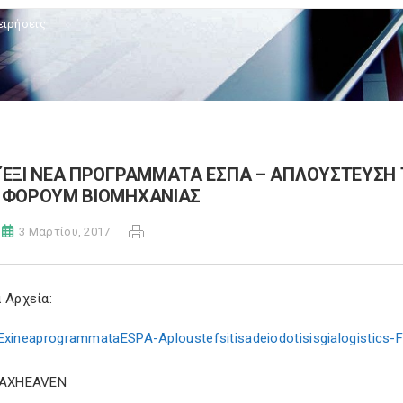
ειρήσεις
ΈΞΙ ΝΕΑ ΠΡΟΓΡΑΜΜΑΤΑ ΕΣΠΑ – AΠΛΟΥΣΤΕΥΣΗ Τ
ΦΟΡΟΥΜ ΒΙΟΜΗΧΑΝΙΑΣ
3 Μαρτίου, 2017
 Αρχεία:
ExineaprogrammataESPA-Aploustefsitisadeiodotisisgialogistics
TAXHEAVEN