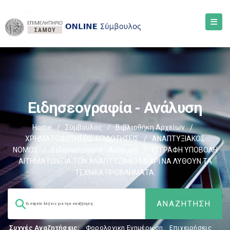
Ειδησεογραφία - Ανάλυση
Home
/
Σύμβουλος
/
Βιβλιοθήκη Αρχείων
/
ΧΡΗΜΑΤΟΔΟΤΗΣΕΙΣ-ΕΠΙΔΟΤΗΣΕΙΣ
/
ΑΝΑΠΤΥΞΙΑΚΟΣ
ΝΟΜΟΣ
/
Ειδησεογραφία - Ανάλυση
/
ΈΓΓΡΑΦΗ ΥΠΟΒΟΛΗ
ΑΙΤΗΜΑΤΩΝ ΓΙΑ ΤΟΝ ΑΝΑΠΤΥΞΙΑΚΟ ΜΕΧΡΙ ΝΑ ΛΥΘΟΥΝ ΤΑ
ΤΕΧΝΙΚΑ ΠΡΟΒΛΗΜΑΤΑ.
Συχνές Αναζητήσεις:
Φορολογικη Ενημέρωση
,
Επιχειρήσεις