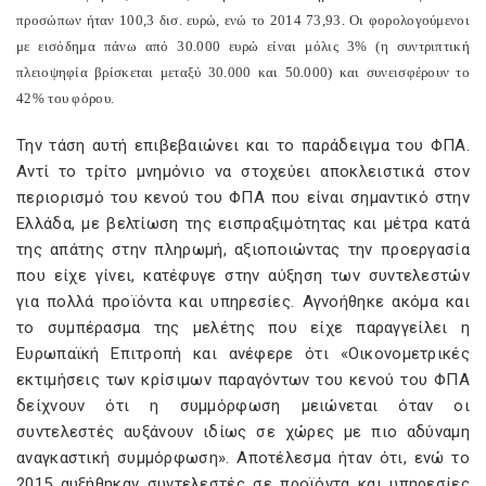
προσώπων ήταν 100,3 δισ. ευρώ, ενώ το 2014 73,93. Οι φορολογούμενοι
με εισόδημα πάνω από 30.000 ευρώ είναι μόλις 3% (η συντριπτική
πλειοψηφία βρίσκεται μεταξύ 30.000 και 50.000) και συνεισφέρουν το
42% του φόρου.
Την τάση αυτή επιβεβαιώνει και το παράδειγμα του ΦΠΑ.
Αντί το τρίτο μνημόνιο να στοχεύει αποκλειστικά στον
περιορισμό του κενού του ΦΠΑ που είναι σημαντικό στην
Ελλάδα, με βελτίωση της εισπραξιμότητας και μέτρα κατά
της απάτης στην πληρωμή, αξιοποιώντας την προεργασία
που είχε γίνει, κατέφυγε στην αύξηση των συντελεστών
για πολλά προϊόντα και υπηρεσίες. Αγνοήθηκε ακόμα και
το συμπέρασμα της μελέτης που είχε παραγγείλει η
Ευρωπαϊκή Επιτροπή και ανέφερε ότι «Οικονομετρικές
εκτιμήσεις των κρίσιμων παραγόντων του κενού του ΦΠΑ
δείχνουν ότι η συμμόρφωση μειώνεται όταν οι
συντελεστές αυξάνουν ιδίως σε χώρες με πιο αδύναμη
αναγκαστική συμμόρφωση». Αποτέλεσμα ήταν ότι, ενώ το
2015 αυξήθηκαν συντελεστές σε προϊόντα και υπηρεσίες