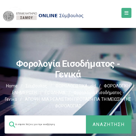
Φορολογία Εισοδήματος -
Γενικά
Home
/
Σύμβουλος
/
ΦΟΡΟΛΟΓΙΣΤΙΚΑ_old
/
ΦΟΡΟΛΟΓΙΚΗ
ΕΝΗΜΕΡΩΣΗ
/
ΕΙΣΟΔΗΜΑ
/
Φορολογία Εισοδήματος -
Γενικά
/
ΆΠΟΨΗ: ΜΙΑ ΡΕΑΛΙΣΤΙΚΗ ΠΡΟΤΑΣΗ ΓΙΑ ΤΗ ΜΕΙΩΣΗ ΤΗΣ
ΦΟΡΟΛΟΓΙΑΣ