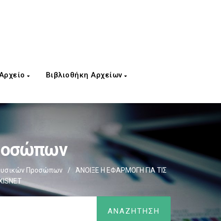
 Αρχείο
Βιβλιοθήκη Αρχείων
Προσώπων
 Φυσικών Προσώπων
/
ΆΝΟΙΞΕ Η ΕΦΑΡΜΟΓΗ ΓΙΑ ΤΙΣ
XISNET