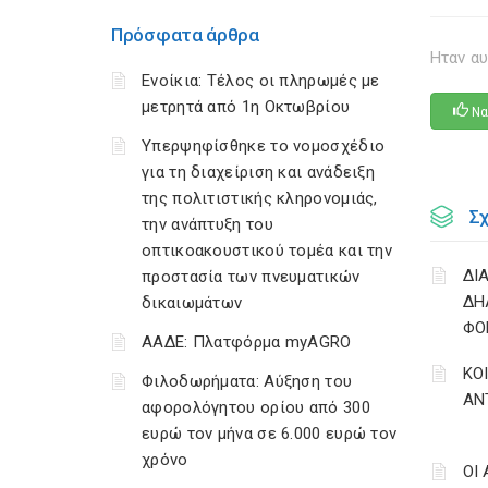
Πρόσφατα άρθρα
Ηταν αυ
Ενοίκια: Τέλος οι πληρωμές με
μετρητά από 1η Οκτωβρίου
Να
Υπερψηφίσθηκε το νομοσχέδιο
για τη διαχείριση και ανάδειξη
της πολιτιστικής κληρονομιάς,
Σ
την ανάπτυξη του
οπτικοακουστικού τομέα και την
ΔΙ
προστασία των πνευματικών
ΔΗ
δικαιωμάτων
ΦΟ
ΑΑΔΕ: Πλατφόρμα myAGRO
ΚΟ
Φιλοδωρήματα: Αύξηση του
ΑΝ
αφορολόγητου ορίου από 300
ευρώ τον μήνα σε 6.000 ευρώ τον
χρόνο
ΟΙ