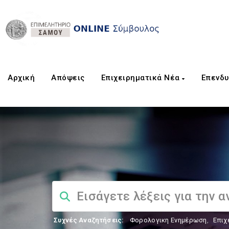
Αρχική
Aπόψεις
Επιχειρηματικά Νέα
Επενδυ
Συχνές Αναζητήσεις:
Φορολογικη Ενημέρωση
,
Επιχ