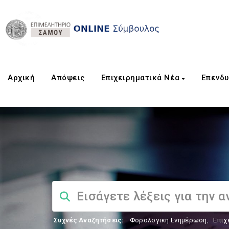
Αρχική
Aπόψεις
Επιχειρηματικά Νέα
Επενδυ
Συχνές Αναζητήσεις:
Φορολογικη Ενημέρωση
,
Επιχ