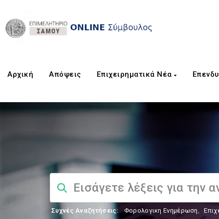
Αρχική
Aπόψεις
Επιχειρηματικά Νέα
Επενδυ
Συχνές Αναζητήσεις:
Φορολογικη Ενημέρωση
,
Επιχ