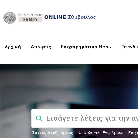
Αρχική
Aπόψεις
Επιχειρηματικά Νέα
Επενδυ
Συχνές Αναζητήσεις:
Φορολογικη Ενημέρωση
,
Επιχ