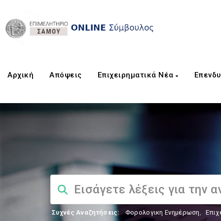
Αρχική
Aπόψεις
Επιχειρηματικά Νέα
Επενδυ
Συχνές Αναζητήσεις:
Φορολογικη Ενημέρωση
,
Επιχ