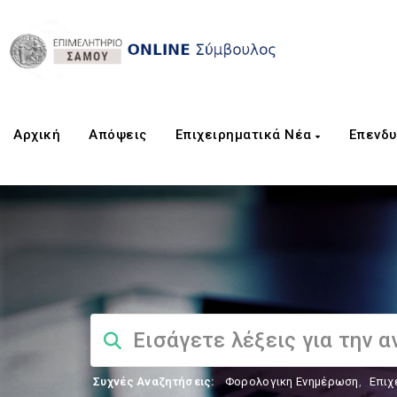
Αρχική
Aπόψεις
Επιχειρηματικά Νέα
Επενδυ
Συχνές Αναζητήσεις:
Φορολογικη Ενημέρωση
,
Επιχ