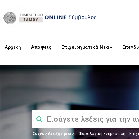
Αρχική
Aπόψεις
Επιχειρηματικά Νέα
Επενδυ
Συχνές Αναζητήσεις:
Φορολογικη Ενημέρωση
,
Επιχ