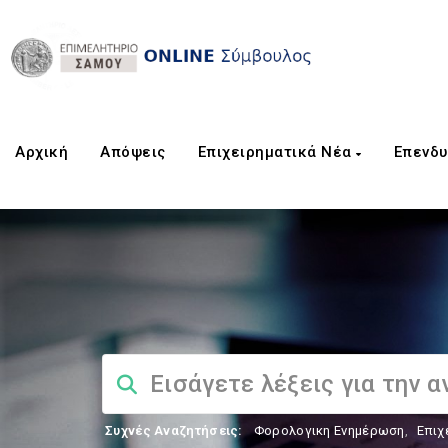
Αρχική
Aπόψεις
Επιχειρηματικά Νέα
Επενδυ
Συχνές Αναζητήσεις:
Φορολογικη Ενημέρωση
,
Επιχ