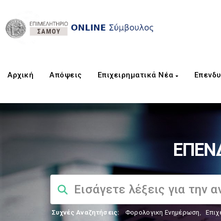
Αρχική
Aπόψεις
Επιχειρηματικά Νέα
Επενδυ
ΕΠΕΝ
Συχνές Αναζητήσεις:
Φορολογικη Ενημέρωση
,
Επιχ