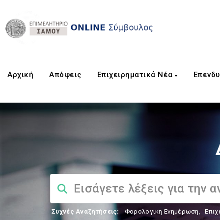
Αρχική
Aπόψεις
Επιχειρηματικά Νέα
Επενδυ
Συχνές Αναζητήσεις:
Φορολογικη Ενημέρωση
,
Επιχ