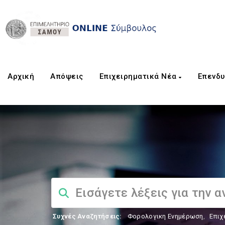
Αρχική
Aπόψεις
Επιχειρηματικά Νέα
Επενδυ
Συχνές Αναζητήσεις:
Φορολογικη Ενημέρωση
,
Επιχ