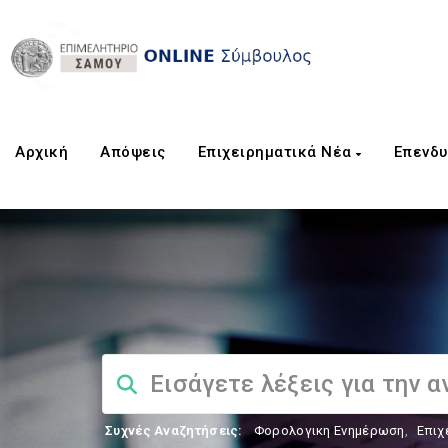
Αρχική
Aπόψεις
Επιχειρηματικά Νέα
Επενδυ
Συχνές Αναζητήσεις:
Φορολογικη Ενημέρωση
,
Επιχ