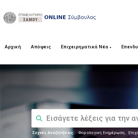
Αρχική
Aπόψεις
Επιχειρηματικά Νέα
Επενδυ
Συχνές Αναζητήσεις:
Φορολογικη Ενημέρωση
,
Επιχ