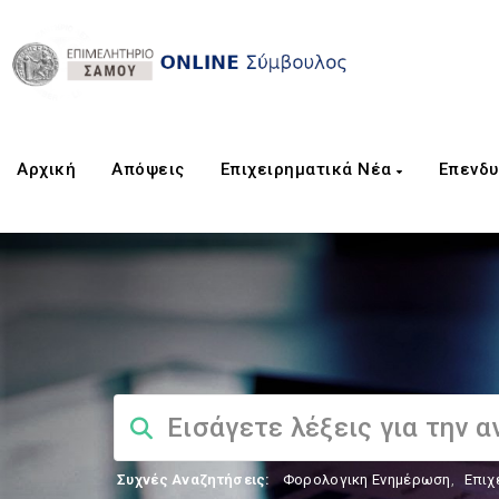
Αρχική
Aπόψεις
Επιχειρηματικά Νέα
Επενδυ
Συχνές Αναζητήσεις:
Φορολογικη Ενημέρωση
,
Επιχ