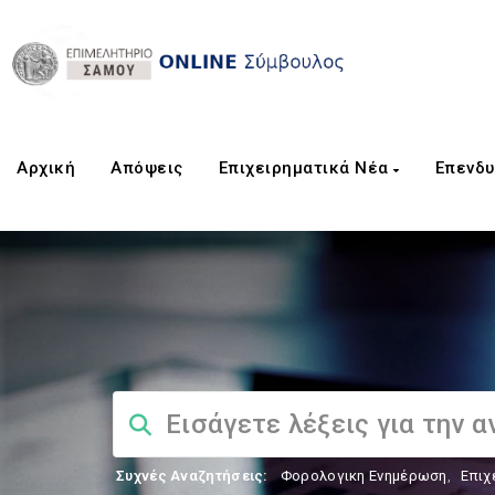
Αρχική
Aπόψεις
Επιχειρηματικά Νέα
Επενδυ
Συχνές Αναζητήσεις:
Φορολογικη Ενημέρωση
,
Επιχ