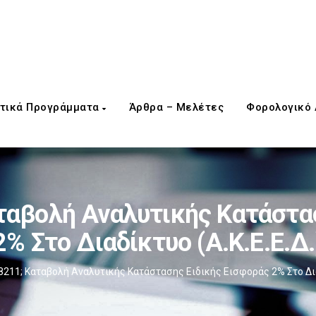
τικά Προγράμματα
Άρθρα – Μελέτες
Φορολογικό
ταβολή Αναλυτικής Κατάστασ
2% Στο Διαδίκτυο (Α.Κ.Ε.Ε.Δ.
211; Καταβολή Αναλυτικής Κατάστασης Ειδικής Εισφοράς 2% Στο Διαδ