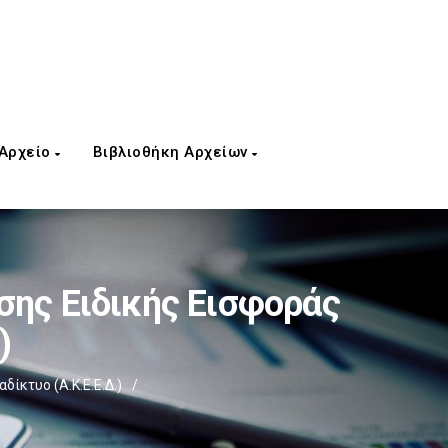
 Αρχείο
Βιβλιοθήκη Αρχείων
ης Ειδικής Εισφοράς
)
ίκτυο (Α.Κ.Ε.Ε.Δ.)
/