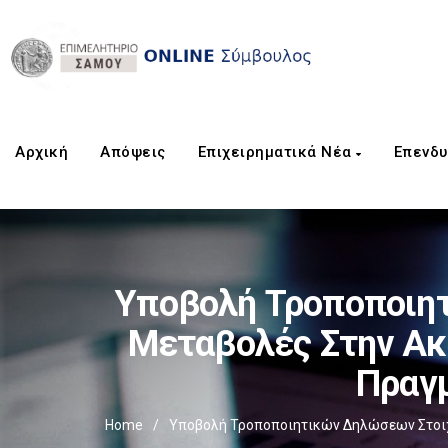
Αρχική
Aπόψεις
Επιχειρηματικά Νέα
Επενδυ
Υποβολή Τροποποιητ
Μεταβολές Στην Ακί
Πραγμ
Home
/
Υποβολή Τροποποιητικών Δηλώσεων Στοιχεί