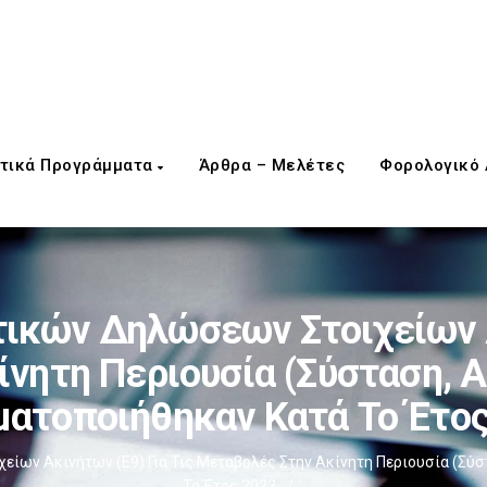
τικά Προγράμματα
Άρθρα – Μελέτες
Φορολογικό
ικών Δηλώσεων Στοιχείων Ακ
νητη Περιουσία (σύσταση, Α
ατοποιήθηκαν Κατά Το Έτο
ων Ακινήτων (Ε9) Για Τις Μεταβολές Στην Ακίνητη Περιουσία (σύσ
Το Έτος 2022
/