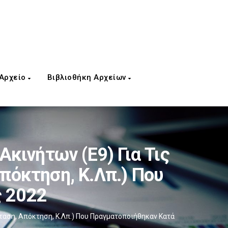
 Αρχείο
Βιβλιοθήκη Αρχείων
ινήτων (Ε9) Για Τις
πόκτηση, Κ.λπ.) Που
ς 2022
ταση, Απόκτηση, Κ.λπ.) Που Πραγματοποιήθηκαν Κατά