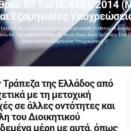
θρου 80 Του Ν. 4261/2014 (μ
αι Εξαμηνιαίες Υποχρεώσει
 Ελλάδος Από Τα Υπόχρεα Πρόσωπα, Σχετικά Με Τη Μετοχική Διάρθρω
ίου Και Τα Συνδεδεμένα Μέρη Με Αυτά, Όπως Αυτά Ορίζονται Στην Πα
Τριμηνιαίες Και Εξαμηνιαίες Υποχρεώσεις)
/
 Τράπεζα της Ελλάδος από
ετικά με τη μετοχική
χές σε άλλες οντότητες και
λη του Διοικητικού
εδεμένα μέρη με αυτά, όπως