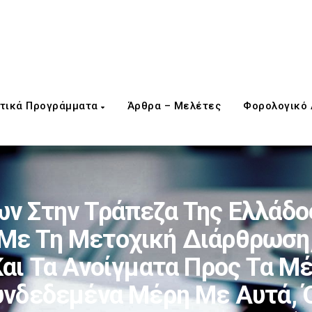
τικά Προγράμματα
Άρθρα – Μελέτες
Φορολογικό
ων Στην Τράπεζα Της Ελλάδο
Με Τη Μετοχική Διάρθρωση,
αι Τα Ανοίγματα Προς Τα Μέ
Συνδεδεμένα Μέρη Με Αυτά, 