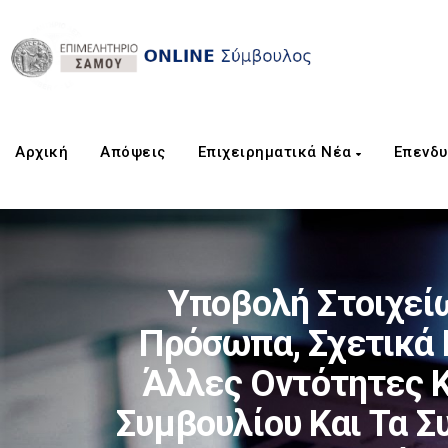
Αρχική
Aπόψεις
Επιχειρηματικά Νέα
Επενδυ
Υποβολή Στοιχεί
Πρόσωπα, Σχετικά 
Άλλες Οντότητες Κ
Συμβουλίου Και Τα 