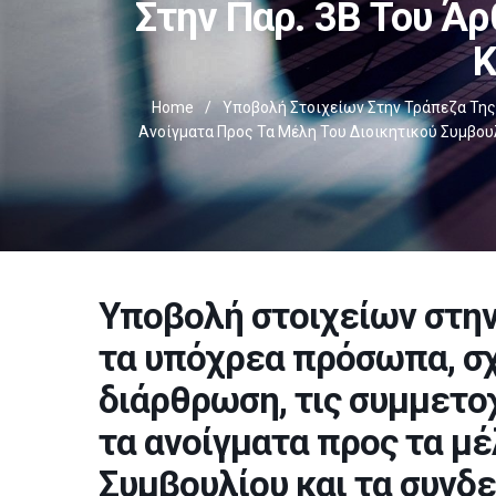
Στην Παρ. 3Β Του Άρ
Κ
Home
/
Υποβολή Στοιχείων Στην Τράπεζα Της
Ανοίγματα Προς Τα Μέλη Του Διοικητικού Συμβουλ
Υποβολή στοιχείων στην
τα υπόχρεα πρόσωπα, σχ
διάρθρωση, τις συμμετο
τα ανοίγματα προς τα μέ
Συμβουλίου και τα συνδ