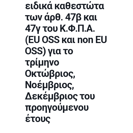
ειδικά καθεστώτα
των άρθ. 47β και
47γ του Κ.Φ.Π.Α.
(EU OSS και non EU
OSS) για το
τρίμηνο
Οκτώβριος,
Νοέμβριος,
Δεκέμβριος του
προηγούμενου
έτους