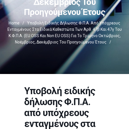
Δεκέμβριος Του
Προηγούμενου Έτους
Home
/
Υποβολή Ειδικής Δήλωσης Φ.Π.Α. Από Υπόχρεους
Ενταγμένους Στα Ειδικά Καθεστώτα Των Άρθ. 47β Και 47γ Του
Κ.Φ.Π.Α. (EU OSS Και Non EU OSS) Για Το Τρίμηνο Οκτώβριος,
Νοέμβριος, Δεκέμβριος Του Προηγούμενου Έτους
/
Υποβολή ειδικής
δήλωσης Φ.Π.Α.
από υπόχρεους
ενταγμένους στα