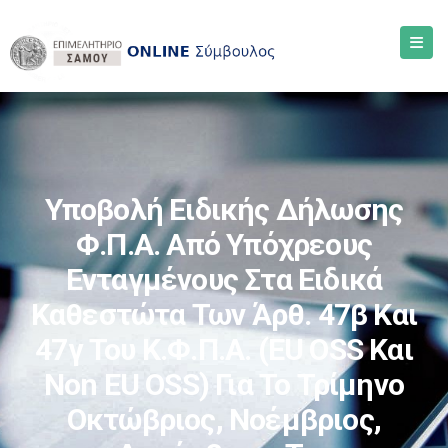
Υποβολή Ειδικής Δήλωσης
Φ.Π.Α. Από Υπόχρεους
Ενταγμένους Στα Ειδικά
Καθεστώτα Των Άρθ. 47β Και
47γ Του Κ.Φ.Π.Α. (EU OSS Και
Non EU OSS) Για Το Τρίμηνο
Οκτώβριος, Νοέμβριος,