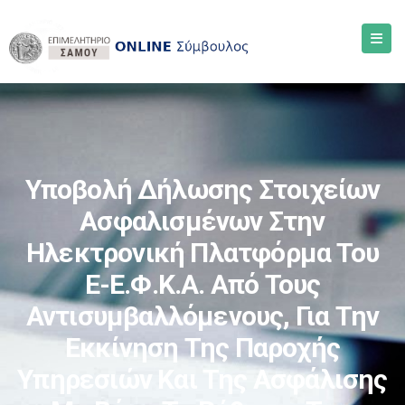
Υποβολή Δήλωσης Στοιχείων
Ασφαλισμένων Στην
Ηλεκτρονική Πλατφόρμα Του
E-Ε.Φ.Κ.Α. Από Τους
Αντισυμβαλλόμενους, Για Την
Εκκίνηση Της Παροχής
Υπηρεσιών Και Της Ασφάλισης