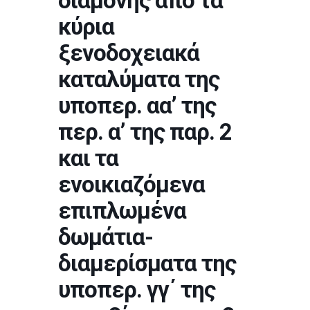
διαμονής από τα
κύρια
ξενοδοχειακά
καταλύματα της
υποπερ. αα’ της
περ. α’ της παρ. 2
και τα
ενοικιαζόμενα
επιπλωμένα
δωμάτια-
διαμερίσματα της
υποπερ. γγ΄ της