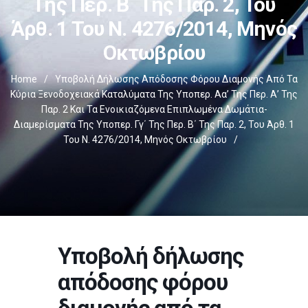
Της Περ. Β΄ Της Παρ. 2, Του
Άρθ. 1 Του Ν. 4276/2014, Μηνός
Οκτωβρίου
Home
/
Υποβολή Δήλωσης Απόδοσης Φόρου Διαμονής Από Τα
Κύρια Ξενοδοχειακά Καταλύματα Της Υποπερ. Αα’ Της Περ. Α’ Της
Παρ. 2 Και Τα Ενοικιαζόμενα Επιπλωμένα Δωμάτια-
Διαμερίσματα Της Υποπερ. Γγ΄ Της Περ. Β΄ Της Παρ. 2, Του Άρθ. 1
Του Ν. 4276/2014, Μηνός Οκτωβρίου
/
Υποβολή δήλωσης
απόδοσης φόρου