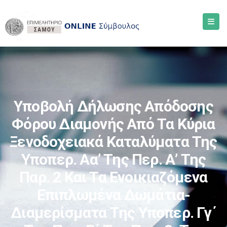
Υποβολή Δήλωσης Απόδοσης
Φόρου Διαμονής Από Τα Κύρια
Ξενοδοχειακά Καταλύματα Της
Υποπερ. Αα’ Της Περ. Α’ Της
Παρ. 2 Και Τα Ενοικιαζόμενα
Επιπλωμένα Δωμάτια-
Διαμερίσματα Της Υποπερ. Γγ΄