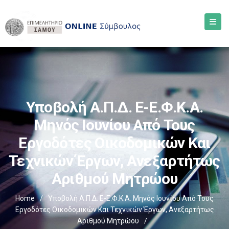
Υποβολή Α.Π.Δ. E-Ε.Φ.Κ.Α.
Μηνός Ιουνίου Από Τους
Εργοδότες Οικοδομικών Και
Τεχνικών Έργων, Ανεξαρτήτως
Αριθμού Μητρώου
Home
/
Υποβολή Α.Π.Δ. E-Ε.Φ.Κ.Α. Μηνός Ιουνίου Από Τους
Εργοδότες Οικοδομικών Και Τεχνικών Έργων, Ανεξαρτήτως
Αριθμού Μητρώου
/