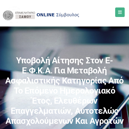
Υποβολή Αίτησης Στον E-
Ε.Φ.Κ.Α. Για Μεταβολή
Ασφαλιστικής Κατηγορίας Από
Το Επόμενο Ημερολογιακό
Έτος, Ελευθέρων
Επαγγελματιών, Αυτοτελώς
Απασχολούμενων Και Αγροτών