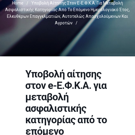
Home
/
Υποβολή Αίτησης Στον E-Ε.Φ.Κ.Α. Για Μεταβολή
Ασφαλιστικής Κατηγορίας Από Το Επόμενο Ημερολογιακό Έτος,
Ελευθέρων Επαγγελματιών, Αυτοτελώς Απασχολούμενων Και
Αγροτών
/
Υποβολή αίτησης
στον e-Ε.Φ.Κ.Α. για
μεταβολή
ασφαλιστικής
κατηγορίας από το
επόμενο