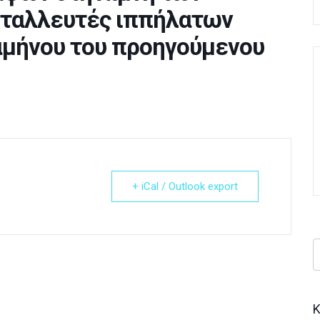
εταλλευτές ιππήλατων
αμήνου του προηγούμενου
+ iCal / Outlook export
Κ