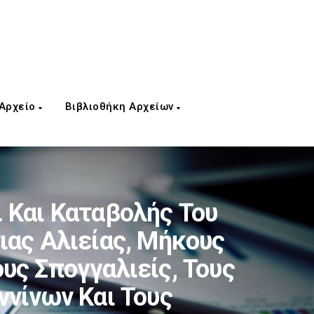
 Αρχείο
Βιβλιοθήκη Αρχείων
 Και Καταβολής Του
ιας Αλιείας, Μήκους
ς Σπογγαλιείς, Τους
νίνων Και Τους