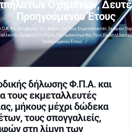
ππήλατων Οχημάτων, Δευτέ
Προηγούμενου Έτους
Π.Α. Και Καταβολής Του Φόρου, Για Τους Εκμεταλλευτές Σκαφών Πα
εταλλευτές Σκαφών Στη Λίμνη Των Ιωαννίνων Και Τους Εκμεταλλευτέ
Προηγούμενου Έτους
/
δικής δήλωσης Φ.Π.Α. και
ια τους εκμεταλλευτές
ας, μήκους μέχρι δώδεκα
των, τους σπογγαλιείς,
αφών στη λίμνη των