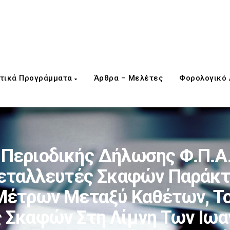
τικά Προγράμματα
Άρθρα – Μελέτες
Φορολογικό
Περιοδικής Δήλωσης Φ.Π.Α.
μεταλλευτές Σκαφών Παράκτ
Μέτρων Μεταξύ Καθέτων, Του
 Σκαφών Στη Λίμνη Των Ιωαν