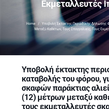
Εκμεταλλευτές Ι
Home
/
Υποβολή Έκτακτης Περιοδικής Δήλωσης Φ.
Μεταξύ Καθέτων, Τους Σπογγαλιείς, Τους Εκμ
Υποβολή έκτακτης περιο
καταβολής του φόρου, γ
σκαφών παράκτιας αλιεί
(12) μέτρων μεταξύ καθέ
τους εκμεταλλευτές σκ