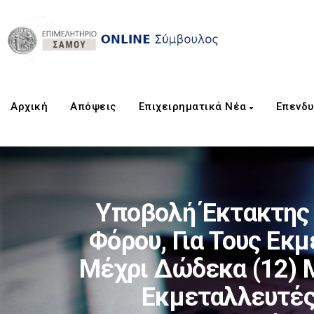
Αρχική
Aπόψεις
Επιχειρηματικά Νέα
Επενδυ
Υποβολή Έκτακτης 
Φόρου, Για Τους Εκ
Μέχρι Δώδεκα (12) 
Εκμεταλλευτές