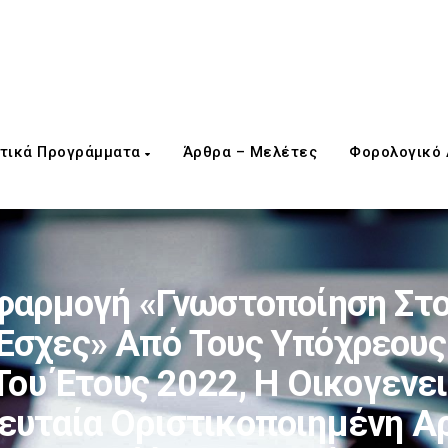
τικά Προγράμματα
Άρθρα – Μελέτες
Φορολογικό
φαρμογή «Γνωστοποίηση Στ
Έσχες» Από Τους Υπόχρεους
Του Έτους 2022, Η Οικογενε
ευταία Οριστικοποιημένη Αρ