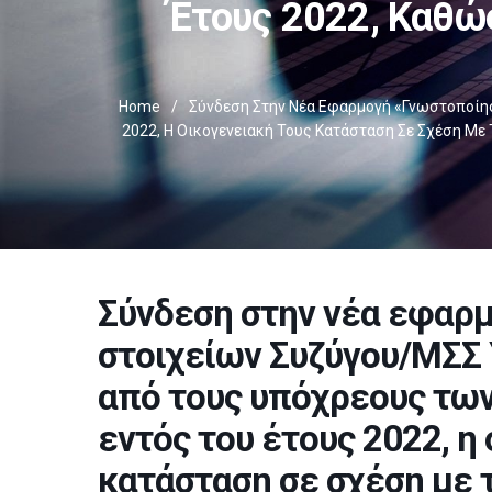
Έτους 2022, Καθώ
Home
/
Σύνδεση Στην Νέα Εφαρμογή «Γνωστοποίη
2022, Η Οικογενειακή Τους Κατάσταση Σε Σχέση Με 
Σύνδεση στην νέα εφαρ
στοιχείων Συζύγου/ΜΣΣ
από τους υπόχρεους των
εντός του έτους 2022, η
κατάσταση σε σχέση με 