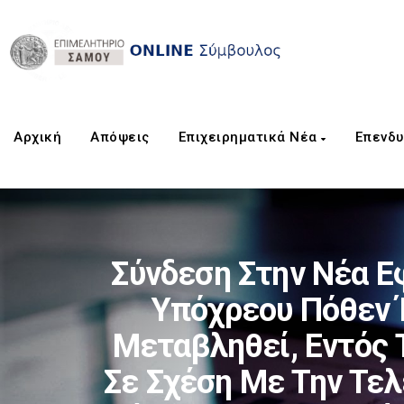
Αρχική
Aπόψεις
Επιχειρηματικά Νέα
Επενδυ
Σύνδεση Στην Νέα Ε
Υπόχρεου Πόθεν 
Μεταβληθεί, Εντός 
Σε Σχέση Με Την Τελ