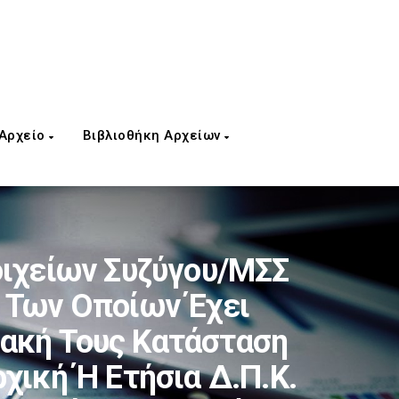
 Αρχείο
Βιβλιοθήκη Αρχείων
οιχείων Συζύγου/ΜΣΣ
 Των Οποίων Έχει
ιακή Τους Κατάσταση
χική Ή Ετήσια Δ.Π.Κ.