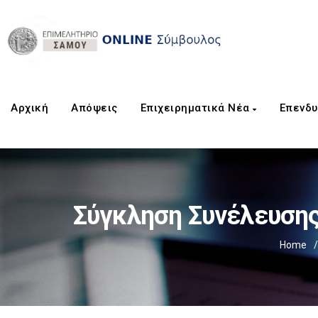
Αρχική
Aπόψεις
Επιχειρηματικά Νέα
Επενδυ
Σύγκληση Συνέλευση
Home
/