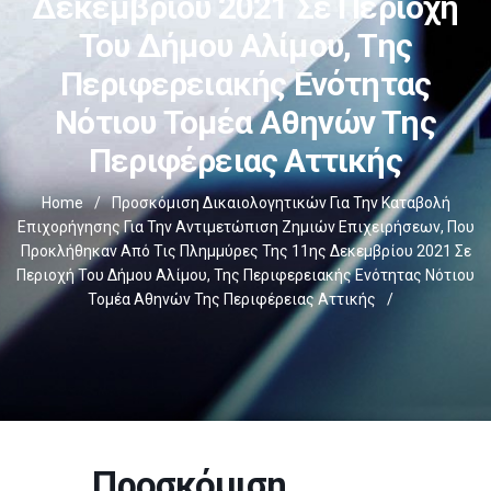
Δεκεμβρίου 2021 Σε Περιοχή
Του Δήμου Αλίμου, Της
Περιφερειακής Ενότητας
Νότιου Τομέα Αθηνών Της
Περιφέρειας Αττικής
Home
/
Προσκόμιση Δικαιολογητικών Για Την Καταβολή
Επιχορήγησης Για Την Αντιμετώπιση Ζημιών Επιχειρήσεων, Που
Προκλήθηκαν Από Τις Πλημμύρες Της 11ης Δεκεμβρίου 2021 Σε
Περιοχή Του Δήμου Αλίμου, Της Περιφερειακής Ενότητας Νότιου
Τομέα Αθηνών Της Περιφέρειας Αττικής
/
Προσκόμιση