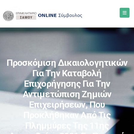
Προσκόμιση Δικαιολογητικών
Για Την Καταβολή
Επιχορήγησης Για Την
Αντιμετώπιση Ζημιών
Επιχειρήσεων, Που
Προκλήθηκαν Από Τις
Πλημμύρες Της 11ης