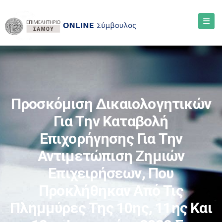
Προσκόμιση Δικαιολογητικών
Για Την Καταβολή
Επιχορήγησης Για Την
Αντιμετώπιση Ζημιών
Επιχειρήσεων, Που
Προκλήθηκαν Από Τις
Πλημμύρες Της 10ης, 11ης Και