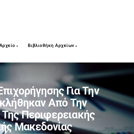
 Αρχείο
Βιβλιοθήκη Αρχείων
Επιχορήγησης Για Την
οκλήθηκαν Από Την
ς Της Περιφερειακής
κής Μακεδονίας