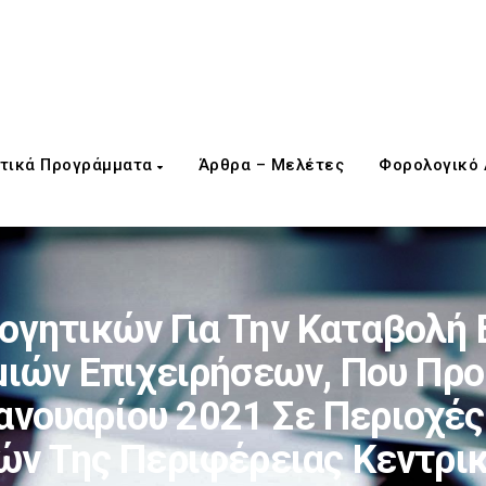
τικά Προγράμματα
Άρθρα – Μελέτες
Φορολογικό
γητικών Για Την Καταβολή 
ιών Επιχειρήσεων, Που Πρ
ανουαρίου 2021 Σε Περιοχέ
ών Της Περιφέρειας Κεντρι