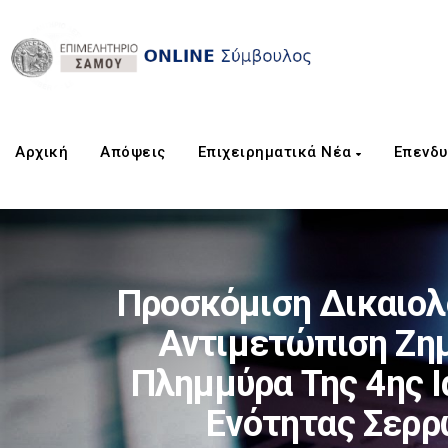
Αρχική
Aπόψεις
Επιχειρηματικά Νέα
Επενδυ
Προσκόμιση Δικαιολο
Αντιμετώπιση Ζημ
Πλημμύρα Της 4ης Ι
Ενότητας Σερρ