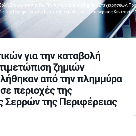
βολή Επιχορήγησης Για Την Αντιμετώπιση Ζημιών Επιχειρήσεων, Πο
ές Της Περιφερειακής Ενότητας Σερρών Της Περιφέρειας Κεντρικής
ικών για την καταβολή
ντιμετώπιση ζημιών
κλήθηκαν από την πλημμύρα
 σε περιοχές της
ς Σερρών της Περιφέρειας