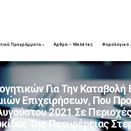
τικά Προγράμματα
Άρθρα – Μελέτες
Φορολογικό
γητικών Για Την Καταβολή 
μιών Επιχειρήσεων, Που Προ
Αυγούστου 2021 Σε Περιοχέ
κίδας Της Περιφέρειας Στε