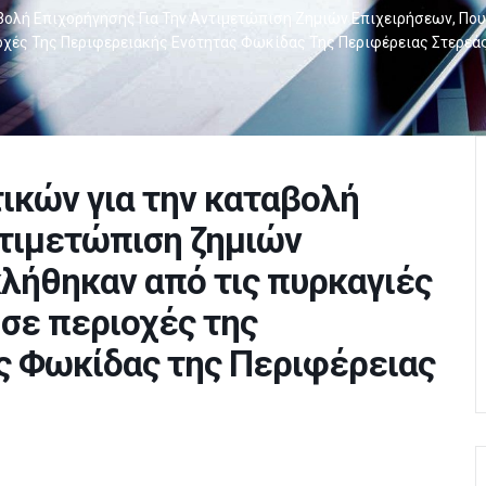
βολή Επιχορήγησης Για Την Αντιμετώπιση Ζημιών Επιχειρήσεων, Πο
οχές Της Περιφερειακής Ενότητας Φωκίδας Της Περιφέρειας Στερεά
ικών για την καταβολή
ντιμετώπιση ζημιών
λήθηκαν από τις πυρκαγιές
 σε περιοχές της
ς Φωκίδας της Περιφέρειας