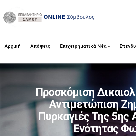
Αρχική
Aπόψεις
Επιχειρηματικά Νέα
Επενδυ
Προσκόμιση Δικαιολο
Αντιμετώπιση Ζη
Πυρκαγιές Της 5ης 
Ενότητας Φω