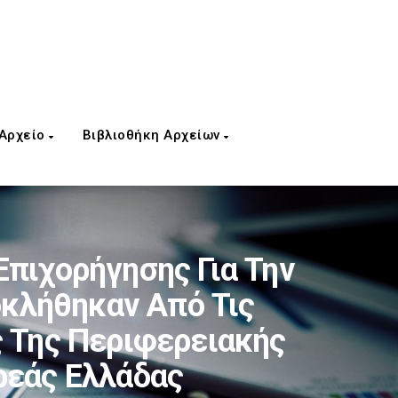
 Αρχείο
Βιβλιοθήκη Αρχείων
Επιχορήγησης Για Την
κλήθηκαν Από Τις
ς Της Περιφερειακής
ρεάς Ελλάδας