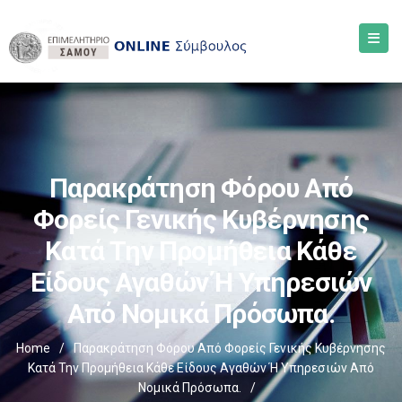
Παρακράτηση Φόρου Από
Φορείς Γενικής Κυβέρνησης
Κατά Την Προμήθεια Κάθε
Είδους Αγαθών Ή Υπηρεσιών
Από Νομικά Πρόσωπα.
Home
/
Παρακράτηση Φόρου Από Φορείς Γενικής Κυβέρνησης
Κατά Την Προμήθεια Κάθε Είδους Αγαθών Ή Υπηρεσιών Από
Νομικά Πρόσωπα.
/