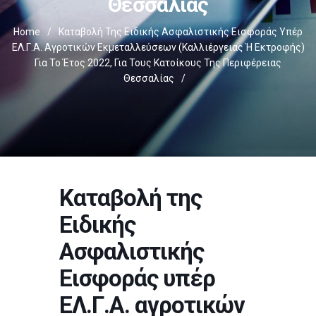
Θεσσαλίας
Home
/
Καταβολή Της Ειδικής Ασφαλιστικής Εισφοράς Υπέρ
ΕΛ.Γ.Α. Αγροτικών Εκμεταλλεύσεων (καλλιέργειας Ή Εκτροφής)
Για Το Έτος 2022, Για Τους Κατοίκους Της Περιφέρειας
Θεσσαλίας
/
Καταβολή της
Ειδικής
Ασφαλιστικής
Εισφοράς υπέρ
ΕΛ.Γ.Α. αγροτικών