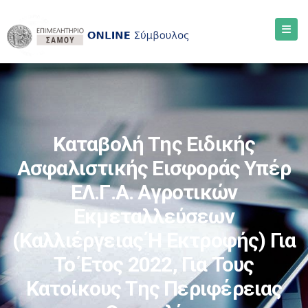
Καταβολή Της Ειδικής
Ασφαλιστικής Εισφοράς Υπέρ
ΕΛ.Γ.Α. Αγροτικών
Εκμεταλλεύσεων
(καλλιέργειας Ή Εκτροφής) Για
Το Έτος 2022, Για Τους
Κατοίκους Της Περιφέρειας