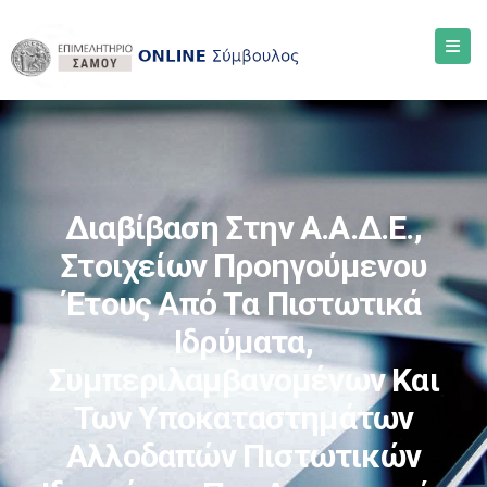
Διαβίβαση Στην Α.Α.Δ.Ε.,
Στοιχείων Προηγούμενου
Έτους Από Τα Πιστωτικά
Ιδρύματα,
Συμπεριλαμβανομένων Και
Των Υποκαταστημάτων
Αλλοδαπών Πιστωτικών