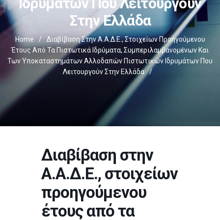
Ιδρυμάτων Που Λειτουργούν
Στην Ελλάδα
Home
/
Διαβίβαση Στην Α.Α.Δ.Ε., Στοιχείων Προηγούμενου
Έτους Από Τα Πιστωτικά Ιδρύματα, Συμπεριλαμβανομένων Και
Των Υποκαταστημάτων Αλλοδαπών Πιστωτικών Ιδρυμάτων Που
Λειτουργούν Στην Ελλάδα
/
Διαβίβαση στην
Α.Α.Δ.Ε., στοιχείων
προηγούμενου
έτους από τα