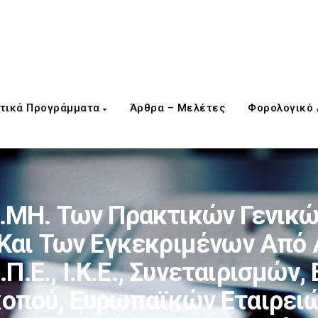
τικά Προγράμματα
Άρθρα – Μελέτες
Φορολογικό
Ε.ΜΗ. Των Πρακτικών Γενικ
Και Των Εγκεκριμένων Από 
.Π.Ε., Ι.Κ.Ε., Συνεταιρισμώ
κοπού, Ευρωπαϊκών Εταιρει