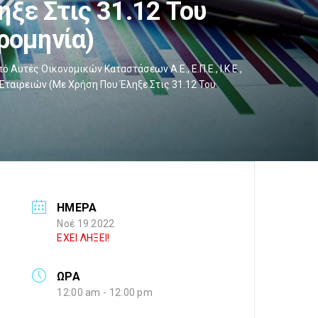
ξε Στις 31.12 Του
ρομηνία)
τές Οικονομικών Καταστάσεων Α.Ε., Ε.Π.Ε., Ι.Κ.Ε.,
ταιρειών (με Χρήση Που Έληξε Στις 31.12 Του
ΗΜΕΡΑ
Νοέ 19 2022
ΕΧΕΙ ΛΗΞΕΙ!
ΩΡΑ
12:00 am - 12:00 pm