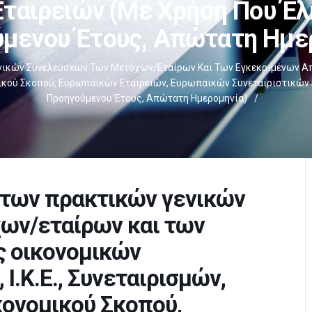
Εταιρειών (με Χρήση Που Έλη
μενου Έτους, Απώτατη Ημε
νικών Συνελεύσεων Των Μετόχων/εταίρων Και Των Εγκεκριμένων Από Αυ
ού Σκοπού, Ευρωπαϊκών Εταιρειών, Ευρωπαϊκών Συνεταιριστικών Ε
Προηγούμενου Έτους, Απώτατη Ημερομηνία)
/
 των πρακτικών γενικών
ων/εταίρων και των
ς οικονομικών
 Ι.Κ.Ε., Συνεταιρισμών,
ονομικού Σκοπού,