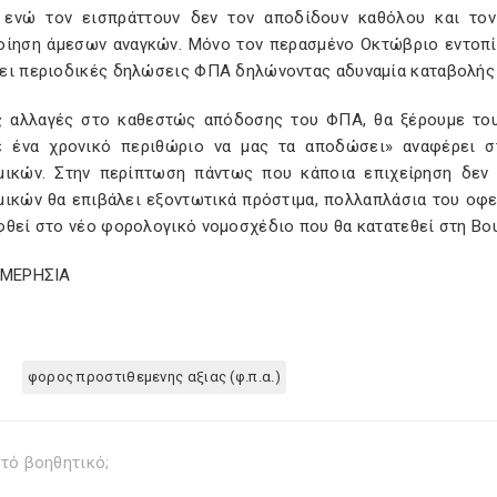
 ενώ τον εισπράττουν δεν τον αποδίδουν καθόλου και τον
οίηση άμεσων αναγκών. Μόνο τον περασμένο Οκτώβριο εντοπίσ
ει περιοδικές δηλώσεις ΦΠΑ δηλώνοντας αδυναμία καταβολής
ς αλλαγές στο καθεστώς απόδοσης του ΦΠΑ, θα ξέρουμε του
ε ένα χρονικό περιθώριο να μας τα αποδώσει» αναφέρει σ
μικών. Στην περίπτωση πάντως που κάποια επιχείρηση δεν
μικών θα επιβάλει εξοντωτικά πρόστιμα, πολλαπλάσια του οφει
θεί στο νέο φορολογικό νομοσχέδιο που θα κατατεθεί στη Βου
ΗΜΕΡΗΣΙΑ
φορος προστιθεμενης αξιας (φ.π.α.)
τό βοηθητικό;