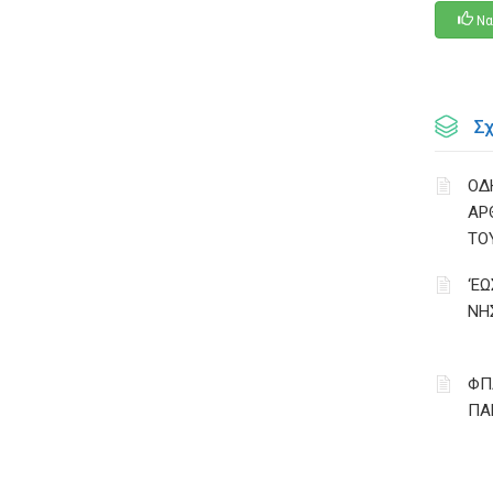
Να
Σ
ΟΔ
ΑΡ
ΤΟ
‘Ε
ΝΗ
ΦΠ
ΠΑ