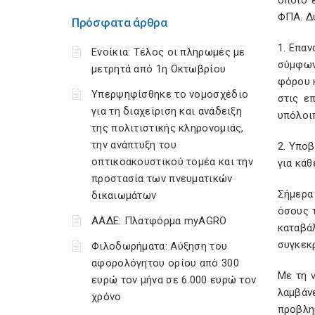
οποίο 
ΦΠΑ. Δύ
Πρόσφατα άρθρα
1. Επα
Ενοίκια: Τέλος οι πληρωμές με
σύμφων
μετρητά από 1η Οκτωβρίου
φόρου 
Υπερψηφίσθηκε το νομοσχέδιο
στις ε
για τη διαχείριση και ανάδειξη
υπόλοι
της πολιτιστικής κληρονομιάς,
την ανάπτυξη του
2. Υπο
οπτικοακουστικού τομέα και την
για κάθ
προστασία των πνευματικών
Σήμερα
δικαιωμάτων
όσους τ
ΑΑΔΕ: Πλατφόρμα myAGRO
καταβά
συγκεκ
Φιλοδωρήματα: Αύξηση του
αφορολόγητου ορίου από 300
Με τη 
ευρώ τον μήνα σε 6.000 ευρώ τον
λαμβάν
χρόνο
προβλη