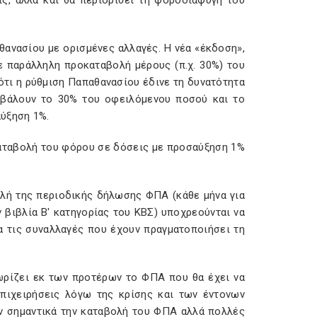
ις, αλλά και θα περιορίσει τη φοροδιαφυγή του
ανασίου με ορισμένες αλλαγές. Η νέα «έκδοση»,
 παράλληλη προκαταβολή μέρους (π.χ. 30%) του
τι η ρύθμιση Παπαθανασίου έδινε τη δυνατότητα
αβάλουν το 30% του οφειλόμενου ποσού και το
αύξηση 1%.
αταβολή του φόρου σε δόσεις με προσαύξηση 1%
ολή της περιοδικής δήλωσης ΦΠΑ (κάθε μήνα για
ν βιβλία Β' κατηγορίας του ΚΒΣ) υποχρεούνται να
 τις συναλλαγές που έχουν πραγματοποιήσει τη
νωρίζει εκ των προτέρων το ΦΠΑ που θα έχει να
επιχειρήσεις λόγω της κρίσης και των έντονων
ν σημαντικά την καταβολή του ΦΠΑ αλλά πολλές