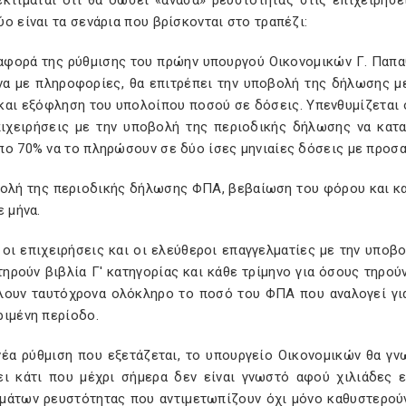
εκτιμάται ότι θα δώσει «ανάσα» ρευστότητας στις επιχειρήσε
ο είναι τα σενάρια που βρίσκονται στο τραπέζι:
ναφορά της ρύθμισης του πρώην υπουργού Οικονομικών Γ. Παπαθ
α με πληροφορίες, θα επιτρέπει την υποβολή της δήλωσης με
και εξόφληση του υπολοίπου ποσού σε δόσεις. Υπενθυμίζεται ό
πιχειρήσεις με την υποβολή της περιοδικής δήλωσης να κατ
πο 70% να το πληρώσουν σε δύο ίσες μηνιαίες δόσεις με προσ
βολή της περιοδικής δήλωσης ΦΠΑ, βεβαίωση του φόρου και κ
ε μήνα.
 οι επιχειρήσεις και οι ελεύθεροι επαγγελματίες με την υποβ
ηρούν βιβλία Γ' κατηγορίας και κάθε τρίμηνο για όσους τηρού
λουν ταυτόχρονα ολόκληρο το ποσό του ΦΠΑ που αναλογεί για
ριμένη περίοδο.
νέα ρύθμιση που εξετάζεται, το υπουργείο Οικονομικών θα γ
ει κάτι που μέχρι σήμερα δεν είναι γνωστό αφού χιλιάδες 
μάτων ρευστότητας που αντιμετωπίζουν όχι μόνο καθυστερού