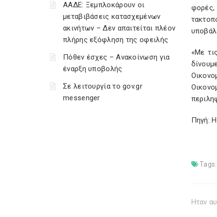
ΑΑΔΕ: Ξεμπλοκάρουν οι
φορές,
μεταβιβάσεις κατασχεμένων
τακτοπ
ακινήτων – Δεν απαιτείται πλέον
υποβάλ
πλήρης εξόφληση της οφειλής
«Με τι
Πόθεν έσχες – Ανακοίνωση για
δίνουμ
έναρξη υποβολής
Οικονο
Σε λειτουργία το gov.gr
Οικονο
messenger
περιληφ
Πηγή: 
Tags:
Ηταν αυ