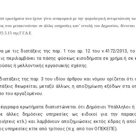
πό ερωτήματα που έχουν γίνει αναφορικά με την φορολογική αντιμετώπιση τ
υς που μετακινούνται σε άλλες υπηρεσίες κατ’ εντολή του Δημοσίου, δίνοντα
.5.15 της Γ.Γ.Δ.Ε.
α με τις διατάξεις της παρ. 1 του αρ. 12 του ν.4172/2013, τ
εις περιλαμβάνει τα πάσης φύσεως εισοδήματα σε χρήμα ή σε 
ούσας ή μελλοντικής εργασιακής σχέσης.
διατάξεις της παρ. 3 του ιδίου άρθρου και νόμου ορίζεται ότ
ντάξεις θεωρείται, μεταξύ άλλων, η αποζημίωση εξόδων στα ο
ο του εργαζομένου.
 έγγραφα ερωτήματα διαπιστώνεται ότι Δημόσιοι Υπάλληλοι ή
ε άλλες δημόσιες υπηρεσίες ως ειδικοί για την παρακο
οιήσεις κτλ.) και λαμβάνουν αποζημιώσεις εκτός έδρας ή απο
ς υπηρεσίες είτε από τρίτους (π.χ. από τον ΟΠΕΚΕΠΕ).