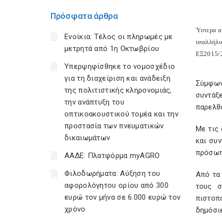
Πρόσφατα άρθρα
Ύστερα α
Ενοίκια: Τέλος οι πληρωμές με
υπαλλήλο
μετρητά από 1η Οκτωβρίου
ΕΞ2015/25
Υπερψηφίσθηκε το νομοσχέδιο
για τη διαχείριση και ανάδειξη
Σύμφων
της πολιτιστικής κληρονομιάς,
συντάξ
την ανάπτυξη του
παρελθ
οπτικοακουστικού τομέα και την
προστασία των πνευματικών
Με τις 
δικαιωμάτων
και συ
πρόσωπ
ΑΑΔΕ: Πλατφόρμα myAGRO
Φιλοδωρήματα: Αύξηση του
Από τα
αφορολόγητου ορίου από 300
τους σ
ευρώ τον μήνα σε 6.000 ευρώ τον
πιστοπ
χρόνο
δημόσιε