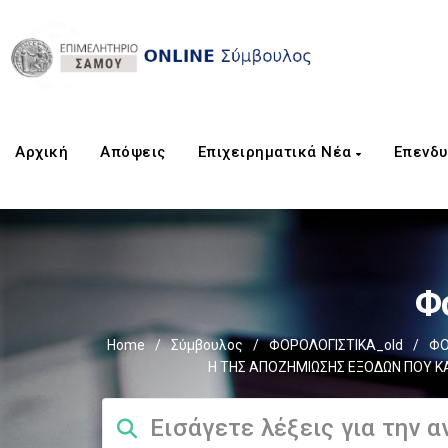
Αρχική
Aπόψεις
Επιχειρηματικά Νέα
Επενδυ
Φ
Home
/
Σύμβουλος
/
ΦΟΡΟΛΟΓΙΣΤΙΚΑ_old
/
ΦΟ
Η ΤΗΣ ΑΠΟΖΗΜΙΩΣΗΣ ΕΞΟΔΩΝ ΠΟΥ Κ