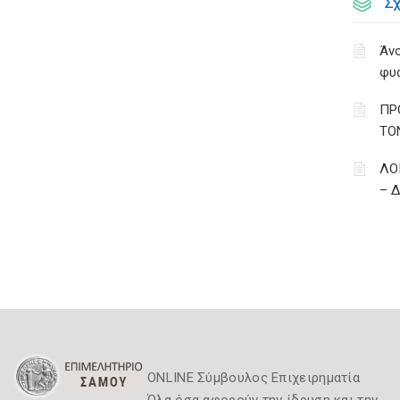
Σ
Άνο
φυ
ΠΡ
ΤΟ
ΛΟ
– 
ONLINE Σύμβουλος Επιχειρηματία