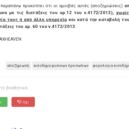
 παραπάνω προκύπτει ότι οι αμοιβές αυτές (αποζημιώσεις)
α
να με τις διατάξεις του αρ.12 του ν.4172/2013),
χωρίς
ία τους ή από άλλη υπηρεσία
και κατά την καταβολή το
ατάξεις του αρ. 60 του ν.4172/2013
.
TAXHEAVEN
αποζημιωση
εισοδημα φυσικων προσωπων
φορολογια εισοδη
τό βοηθητικό;
ι
Οχι