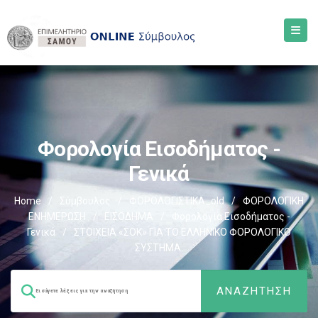
Φορολογία Εισοδήματος -
Γενικά
Home
/
Σύμβουλος
/
ΦΟΡΟΛΟΓΙΣΤΙΚΑ_old
/
ΦΟΡΟΛΟΓΙΚΗ
ΕΝΗΜΕΡΩΣΗ
/
ΕΙΣΟΔΗΜΑ
/
Φορολογία Εισοδήματος -
Γενικά
/
ΣΤΟΙΧΕΙΑ «ΣΟΚ» ΓΙΑ ΤΟ ΕΛΛΗΝΙΚΟ ΦΟΡΟΛΟΓΙΚΟ
ΣΥΣΤΗΜΑ.