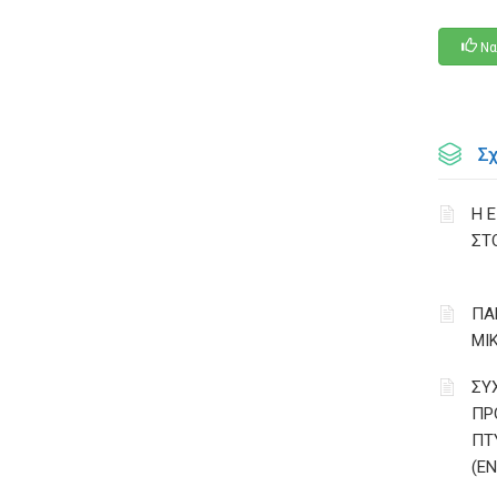
Να
Σ
Η 
ΣΤ
ΠΑ
ΜΙ
ΣΥ
ΠΡ
ΠΤ
(Ε