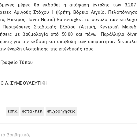
όμενες μέρες θα εκδοθεί η απόφαση ένταξης των 3.207 
ρειες Αμιγούς Στόχου 1 (Κρήτη, Βόρειο Αιγαίο, Πελοπόννησο
ία, Ήπειρος, Ιόνια Νησιά) θα ενταχθεί το σύνολο των επιλαχ
 Περιφέρειες Σταδιακής Εξόδου (Αττική, Κεντρική Μακεδ
ρήσεις με βαθμολογία από 50,00 και πάνω. Παράλληλα δίνε
ρήσεις για την έκδοση και υποβολή των απαραίτητων δικαιολο
την έναρξη υλοποίησης της επένδυσής τους.
 Γραφείο Τύπου
Σ.Ο.Λ. ΣΥΜΒΟΥΛΕΥΤΙΚΗ
εσπα
εσπα - πεπ
επιχορηγησεις
τό βοηθητικό;