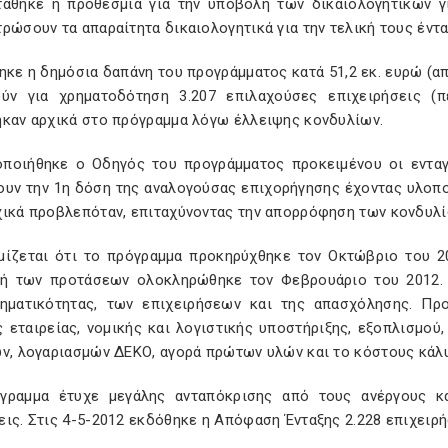
τάθηκε η προθεσμία για την υποβολή των δικαιολογητικών γι
ρώσουν τα απαραίτητα δικαιολογητικά για την τελική τους έντ
ηκε η δημόσια δαπάνη του προγράμματος κατά 51,2 εκ. ευρώ (απ
ούν για χρηματοδότηση 3.207 επιλαχούσες επιχειρήσεις 
ηκαν αρχικά στο πρόγραμμα λόγω έλλειψης κονδυλίων.
οποιήθηκε ο Οδηγός του προγράμματος προκειμένου οι ενταγ
ουν την 1η δόση της αναλογούσας επιχορήγησης έχοντας υλοποι
χικά προβλεπόταν, επιταχύνοντας την απορρόφηση των κονδυλί
μίζεται ότι το πρόγραμμα προκηρύχθηκε τον Οκτώβριο του 2
ή των προτάσεων ολοκληρώθηκε τον Φεβρουάριο του 2012. 
ρηματικότητας, των επιχειρήσεων και της απασχόλησης. Π
ς εταιρείας, νομικής και λογιστικής υποστήριξης, εξοπλισμο
ων, λογαριασμών ΔΕΚΟ, αγορά πρώτων υλών και το κόστους κάλυ
γραμμα έτυχε μεγάλης ανταπόκρισης από τους ανέργους κα
ις. Στις 4-5-2012 εκδόθηκε η Απόφαση Ένταξης 2.228 επιχειρ