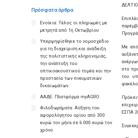
ΔΕΛΤΙ
Πρόσφατα άρθρα
Επιπλέ
Ενοίκια: Τέλος οι πληρωμές με
παρέμβ
μετρητά από 1η Οκτωβρίου
Προγρά
Υπερψηφίσθηκε το νομοσχέδιο
Με από
για τη διαχείριση και ανάδειξη
αυξάνε
της πολιτιστικής κληρονομιάς,
ανέργω
την ανάπτυξη του
στο πρ
οπτικοακουστικού τομέα και την
του υπ
προστασία των πνευματικών
φακέλο
δικαιωμάτων
ΑΑΔΕ: Πλατφόρμα myAGRO
Πρόκει
επιχει
Φιλοδωρήματα: Αύξηση του
ΕΣΠΑ 2
αφορολόγητου ορίου από 300
ευρώ τον μήνα σε 6.000 ευρώ τον
Συγκεκρ
χρόνο