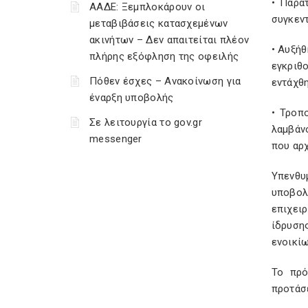
• Παρα
ΑΑΔΕ: Ξεμπλοκάρουν οι
συγκεντ
μεταβιβάσεις κατασχεμένων
ακινήτων – Δεν απαιτείται πλέον
• Αυξήθ
πλήρης εξόφληση της οφειλής
εγκριθ
Πόθεν έσχες – Ανακοίνωση για
εντάχθ
έναρξη υποβολής
• Τροπ
Σε λειτουργία το gov.gr
λαμβάν
messenger
που αρ
Υπενθυ
υποβολ
επιχει
ίδρυση
ενοικί
Το πρό
προτάσε