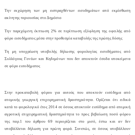
Την εκχώρηση των μη εισπραχθέντων εισοδημάτων από εκμίσθωση
ακίνητης περιουσίας στο Δημόσιο
Την παρεχόμενη έκπτωση 2% σε περίπτωση εξόφληση της οφειλής από
φόρο εισοδήματος μέσα στην προθεσμία καταβολής της πρώτης δόσης
Τη μη υποχρέωση υποβολής δήλωσης φορολογίας εισοδήματος από
Συλλόγους Γονέων και Κηδεμόνων που δεν αποκτούν έσοδα υποκείμενα
σε φόρο εισοδήματος
Στην προκαταβολή φόρου για αυτούς που αποκτούν εισόδημα από
ατομικής γεωργική επιχειρηματική δραστηριότητα. Ορίζεται ότι ειδικά
κατά το φορολογικό έτος 2014 σε όσους αποκτούν εισόδημα από ατομική
αγροτική επιχειρηματική δραστηριότητα το προς βεβαίωση ποσό φόρου
της παρ.1 του άρθρου 69 περιορίζεται στο μισό, έστω και αν δεν
υποβάλλεται δήλωση για πρώτη φορά. Συνεπώς, σε όσους υποβάλλουν