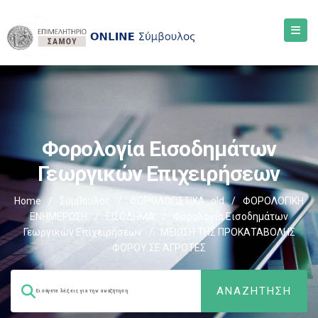
Φορολογία Εισοδημάτων
Γεωργικών Επιχειρήσεων
Home
/
Σύμβουλος
/
ΦΟΡΟΛΟΓΙΣΤΙΚΑ_old
/
ΦΟΡΟΛΟΓΙΚΗ
ΕΝΗΜΕΡΩΣΗ
/
ΕΙΣΟΔΗΜΑ
/
Φορολογία Εισοδημάτων
Γεωργικών Επιχειρήσεων
/
ΜΕΙΩΣΗ ΤΗΣ ΠΡΟΚΑΤΑΒΟΛΗΣ
ΦΟΡΟΥ ΣΕ ΑΓΡΟΤΕΣ