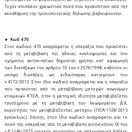
Τυχόν επιπλέον χρεωστικά ποσά που προκύπτουν από την
εκκαθάριση της τροποποιητικής δήλωσης βεβαιώνονται.
► Κωδ 470
Στον κωδικό 470 αναγράφεται η υπεραξία που προκύπτει
από τη μεταβίβαση της άδειας κυκλοφορίας και του
οχήματος αυτοκινήτων δημοσίας χρήσης κατ’ εφαρμογή
των διατάξεων του άρθρου 10 του ν.2579/1998, καθόσον οι
υπόψη διατάξεις ως ειδικότερες κατισχύουν του
ν.4172/2013. Στον ίδιο κωδικό αναγράφεται και η υπεραξία
που προκύπτει από τη μεταβίβαση μετοχών ανωνύμων
εταιρειών ΚΤΕΛ, όταν η μετοχική ιδιότητα μεταβιβάζεται
ταυτόχρονα με τη μεταβίβαση του λεωφορείου Δ.Χ,
κυριότητας του μεταβιβάζοντας μετόχου (ΠΟΛ.1128/2015
εγκύκλιος). Επίσης, στον ίδιο κωδικό αναγράφεται και το
ποσό της υπεραξίας από τη μεταβίβαση αυτοκινήτου ΙΧ του
ν.δ.1146/1972 νομικού προσώπου με απλογραφικά βιβλία,