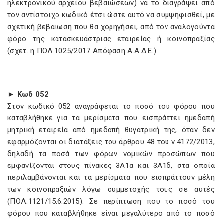
ηλεκτρονικού αρχείου βεβαιώσεων) να το διαγράψει από
τον αντίστοιχο κωδικό έτσι ώστε αυτό να συμψηφισθεί, με
σχετική βεβαίωση που θα χορηγήσει, από τον αναλογούντα
φόρο της κατασκευάστριας εταιρείας ή κοινοπραξίας
(σχετ. η ΠΟΛ.1025/2017 Απόφαση Α.Α.Δ.Ε.).
► Κωδ 052
Στον κωδικό 052 αναγράφεται το ποσό του φόρου που
καταβλήθηκε για τα μερίσματα που εισπράττει ημεδαπή
μητρική εταιρεία από ημεδαπή θυγατρική της, όταν δεν
εφαρμόζονται οι διατάξεις του άρθρου 48 του ν.4172/2013,
δηλαδή τα ποσά των φόρων νομικών προσώπων που
εμφανίζονται στους πίνακες 3Α1α και 3Α1δ, στα οποία
περιλαμβάνονται και τα μερίσματα που εισπράττουν μέλη
των κοινοπραξιών λόγω συμμετοχής τους σε αυτές
(ΠΟΛ.1121/15.6.2015). Σε περίπτωση που το ποσό του
φόρου που καταβλήθηκε είναι μεγαλύτερο από το ποσό