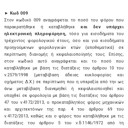
► Κωδ 009
Στον κωδικό 009 αναγράφεται το ποσό του φόρου που
παρακρατήθηκε ή καταβλήθηκε
και δεν υπάρχει
ηλεκτρονική πληροφόρηση,
τόσο για εισοδήματα του
τρέχοντος φορολογικού έτους, όσο και για εισοδήματα
προηγούμενων φορολογικών ετών (αποθεματικά) σε
περίπτωση διανομής ή κεφαλαιοποίησής τους. Επίσης,
στον κωδικό αυτό αναγράφεται και το ποσό που
καταβλήθηκε με βάση τις διατάξεις του άρθρου 10 του
ν.2579/1998 (μεταβίβαση άδειας κυκλοφορίας και
οχήματος Δ.Χ.) σε περίπτωση που η υπεραξία από την ως
άνω μεταβίβαση διανεμηθεί ή κεφαλαιοποιηθεί και
υπαχθεί σε φορολογία με βάση τις διατάξεις του άρθρου
47 του ν.4172/2013, ο προκαταβλητέος φόρος μηχανικών
και αρχιτεκτόνων της παρ. 4 του άρθρου 69 του
ν.4172/2013, καθώς και ο φόρος που καταβλήθηκε με τις
διατάξεις του άρθρου 5 του ν.δ.1146/1972 από τη