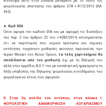
εισόδημα αυτό στην Ελλάδα μειωμένο με το ποσό της
φορολογικής απαίτησης του άρθρου 27Α ν.4172/2013 (ΚΑ:
995).
► Κωδ 006
Όσον αφορά τον κωδικό 006 και με αφορμή τις διατάξεις
της παρ. 3 του άρθρου 22 του ν.4283/2014, επισημαίνεται
ότι σε περίπτωση που νομικά πρόσωπα και νομικές
οντότητες τυγχάνουν μισθωτές ακίνητης περιουσίας των
Ιερών Μονών του Αγίου Όρους,
τα τέλη χαρτοσήμου θα
αποδίδονται από τον μισθωτή
όχι με τη δήλωσή του
αλλά στην αρμόδια Δ.Ο.Υ του με καταληκτική ημερομηνία τη
λήξη υποβολής της δήλωσης φορολογίας εισοδήματος του
φορολογικού έτους που αφορούν.
ΙΙ. Στην 2η σελίδα του εντύπου, στον πίνακα Ι.
ΦΟΡΟΛΟΓΙΚΗ ΑΝΑΜΟΡΦΩΣΗ ΛΟΓΑΡΙΑΣΜΟΥ