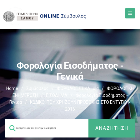
Φορολογία Εισοδήματος -
Γενικά
Home
/
Σύμβουλος
/
ΦΟΡΟΛΟΓΙΣΤΙΚΑ_old
/
ΦΟΡΟΛΟΓΙΚΗ
ΕΝΗΜΕΡΩΣΗ
/
ΕΙΣΟΔΗΜΑ
/
Φορολογία Εισοδήματος -
Γενικά
/
ΚΩΔΙΚΟΙ ΠΟΥ ΧΡΗΖΟΥΝ ΠΡΟΣΟΧΗΣ ΣΤΟ ΕΝΤΥΠΟ Ν
2016