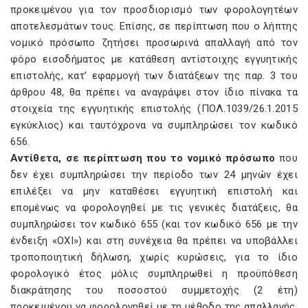
προκειμένου για τον προσδιορισμό των φορολογητέων
αποτελεσμάτων τους. Επίσης, σε περίπτωση που ο λήπτης
νομικό πρόσωπο ζητήσει προσωρινά απαλλαγή από τον
φόρο εισοδήματος με κατάθεση αντίστοιχης εγγυητικής
επιστολής, κατ’ εφαρμογή των διατάξεων της παρ. 3 του
άρθρου 48, θα πρέπει να αναγράψει στον ίδιο πίνακα τα
στοιχεία της εγγυητικής επιστολής (ΠΟΛ.1039/26.1.2015
εγκύκλιος) και ταυτόχρονα να συμπληρώσει τον κωδικό
656.
Αντίθετα, σε περίπτωση που το νομικό πρόσωπο
που
δεν έχει συμπληρώσει την περίοδο των 24 μηνών έχει
επιλέξει να μην καταθέσει εγγυητική επιστολή και
επομένως να φορολογηθεί με τις γενικές διατάξεις, θα
συμπληρώσει τον κωδικό 655 (και τον κωδικό 656 με την
ένδειξη «ΟΧΙ») και στη συνέχεια θα πρέπει να υποβάλλει
τροποποιητική δήλωση, χωρίς κυρώσεις, για το ίδιο
φορολογικό έτος μόλις συμπληρωθεί η προϋπόθεση
διακράτησης του ποσοστού συμμετοχής (2 έτη)
προκειμένου να φορολογηθεί με τη μέθοδο της απαλλαγής.