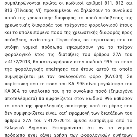
συμπληρώνονται πρώτα οι κωδικοί αριθμοί 811, 812 και
813 (Πίνακας
VI
) προκειμένου να δηλώσουν το συνολικό
ποσό της χρεωστικής διαφοράς, το ποσό απόσβεσης της
χρεωστικής διαφοράς του τρέχοντος φορολογικού έτους
και το υπολειπόμενο ποσό της χρεωστικής διαφοράς προς
απόσβεση, αντίστοιχα. Περαιτέρω, σε περίπτωση που τα
υπόψη νομικά πρόσωπα εφαρμόσουν για το τρέχον
φορολογικό έτος τις διατάξεις του άρθρου 27Α του
ν.4172/2013, θα καταχωρήσουν στον κωδικό 995 το ποσό
της φορολογικής απαίτησης του έτους αυτού το οποίο
συμψηφίζεται με τον αναλογούντα φόρο (ΚΑ:004). Σε
περίπτωση που το ποσό του ΚΑ: 995 είναι μεγαλύτερο του
ΚΑ:004, το υπόλοιπό του ή το συνολικό ποσό (ζημιογόνα
αποτελέσματα) θα εμφανίζεται στον κωδικό 996 καθόσον
το ποσό της φορολογικής απαίτησης κατά το μέρος που
δεν συμψηφίζεται είναι, κατ’ εφαρμογή των διατάξεων του
άρθρου 27Α του ν.4172/2013, άμεσα εισπράξιμο από το
Ελληνικό Δημόσιο. Επισημαίνεται ότι αν το νομικό
πρόσωπο έχει κάνει χρήση των φορολογικών κινήτρων