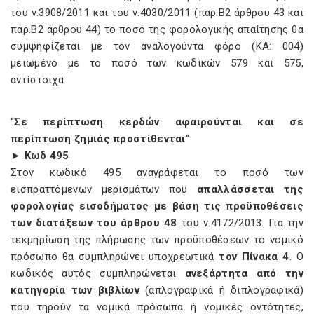
του ν.3908/2011 και του ν.4030/2011 (παρ.Β2 άρθρου 43 και
παρ.Β2 άρθρου 44) το ποσό της φορολογικής απαίτησης θα
συμψηφίζεται με τον αναλογούντα φόρο (ΚΑ: 004)
μειωμένο με το ποσό των κωδικών 579 και 575,
αντίστοιχα.
“
Σε περίπτωση κερδών αφαιρούνται και σε
περίπτωση ζημιάς προστίθενται
“
► Κωδ 495
Στον κωδικό 495 αναγράφεται το ποσό των
εισπραττόμενων μερισμάτων που
απαλλάσσεται της
φορολογίας εισοδήματος με βάση τις προϋποθέσεις
των διατάξεων του άρθρου 48
του ν.4172/2013. Για την
τεκμηρίωση της πλήρωσης των προϋποθέσεων το νομικό
πρόσωπο θα συμπληρώνει υποχρεωτικά
τον Πίνακα 4
. Ο
κωδικός αυτός συμπληρώνεται
ανεξάρτητα από την
κατηγορία των βιβλίων
(απλογραφικά ή διπλογραφικά)
που τηρούν τα νομικά πρόσωπα ή νομικές οντότητες,