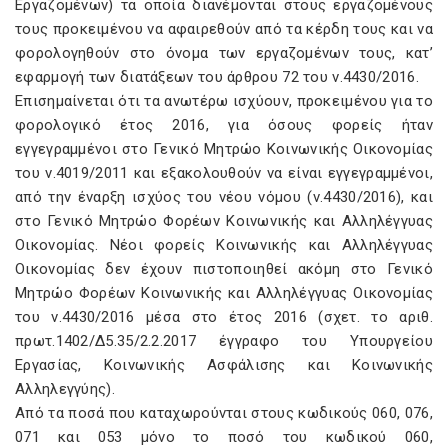
Εργαζομένων) τα οποία διανέμονται στους εργαζομένους
τους προκειμένου να αφαιρεθούν από τα κέρδη τους και να
φορολογηθούν στο όνομα των εργαζομένων τους, κατ’
εφαρμογή των διατάξεων του άρθρου 72 του ν.4430/2016.
Επισημαίνεται ότι τα ανωτέρω ισχύουν, προκειμένου για το
φορολογικό έτος 2016, για όσους φορείς ήταν
εγγεγραμμένοι στο Γενικό Μητρώο Κοινωνικής Οικονομίας
του ν.4019/2011 και εξακολουθούν να είναι εγγεγραμμένοι,
από την έναρξη ισχύος του νέου νόμου (ν.4430/2016), και
στο Γενικό Μητρώο Φορέων Κοινωνικής και Αλληλέγγυας
Οικονομίας. Νέοι φορείς Κοινωνικής και Αλληλέγγυας
Οικονομίας δεν έχουν πιστοποιηθεί ακόμη στο Γενικό
Μητρώο Φορέων Κοινωνικής και Αλληλέγγυας Οικονομίας
του ν.4430/2016 μέσα στο έτος 2016 (σχετ. το αριθ.
πρωτ.1402/Δ5.35/2.2.2017 έγγραφο του Υπουργείου
Εργασίας, Κοινωνικής Ασφάλισης και Κοινωνικής
Αλληλεγγύης).
Από τα ποσά που καταχωρούνται στους κωδικούς 060, 076,
071 και 053 μόνο το ποσό του κωδικού 060,