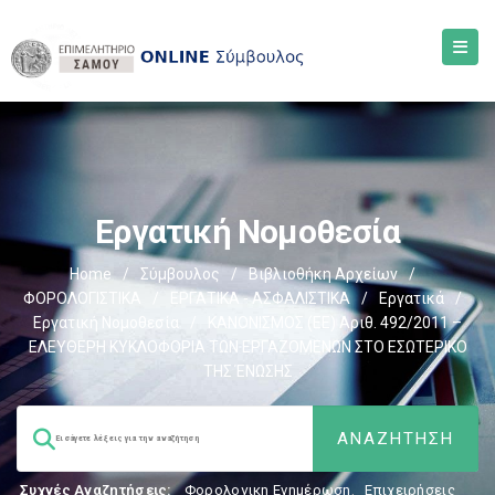
Εργατική Νομοθεσία
Home
/
Σύμβουλος
/
Βιβλιοθήκη Αρχείων
/
ΦΟΡΟΛΟΓΙΣΤΙΚΑ
/
ΕΡΓΑΤΙΚΑ - ΑΣΦΑΛΙΣΤΙΚΑ
/
Εργατικά
/
Εργατική Νομοθεσία
/
ΚΑΝΟΝΙΣΜΟΣ (ΕΕ) Αριθ. 492/2011 –
ΕΛΕΥΘΕΡΗ ΚΥΚΛΟΦΟΡΙΑ ΤΩΝ ΕΡΓΑΖΟΜΕΝΩΝ ΣΤΟ ΕΣΩΤΕΡΙΚΟ
ΤΗΣ ΈΝΩΣΗΣ
Συχνές Αναζητήσεις:
Φορολογικη Ενημέρωση
,
Επιχειρήσεις