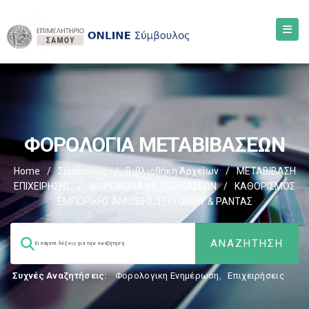
ΦΟΡΟΛΟΓΙΑ ΜΕΤΑΒΙΒΑΣΕΩΝ
Home
/
Σύμβουλος
/
Βιβλιοθήκη Αρχείων
/
ΜΕΤΑΒΙΒΑΣΗ
ΕΠΙΧΕIΡΗΣΗΣ
/
ΦΟΡΟΛΟΓΙΑ ΜΕΤΑΒΙΒΑΣΕΩΝ
/
ΚΑΘΟΡΙΣΜΟΣ
ΕΜΠΟΡΙΚΗΣ ΑΜΟΙΒΗΣ, ΕΠΙΤΟΚΙΟΥ & ΡΑΝΤΑΣ
Συχνές Αναζητήσεις:
Φορολογικη Ενημέρωση
,
Επιχειρήσεις