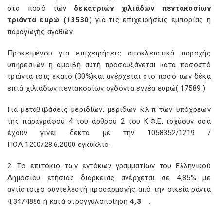
στο ποσό των
δεκατριών χιλιάδων πεντακοσίων
τριάντα ευρώ (13530)
για τις επιχειρήσεις εμπορίας η
παραγωγής αγαθών.
Προκειμένου για επιχειρήσεις αποκλειστικά παροχής
υπηρεσιών η αμοιβή αυτή προσαυξάνεται κατά ποσοστό
τριάντα τοις εκατό (30%)και ανέρχεται στο ποσό των δέκα
επτά χιλιάδων πεντακοσίων ογδόντα εννέα ευρώ( 17589 ).
Για μεταβιβάσεις μεριδίων, μερίδων κ.λ.π των υπόχρεων
της παραγράφου 4 του άρθρου 2 του Κ.Φ.Ε. ισχύουν όσα
έχουν γίνει δεκτά με την 1058352/1219 /
ΠΟΛ.1200/28.6.2000 εγκύκλιο .
2. Το επιτόκιο των εντόκων γραμματίων του Ελληνικού
Δημοσίου ετήσιας διάρκειας ανέρχεται σε 4,85% με
αντίστοιχο συντελεστή προσαρμογής από την οικεία ράντα
4,3474886 ή κατά στρογγυλοποίηση
4,3
.