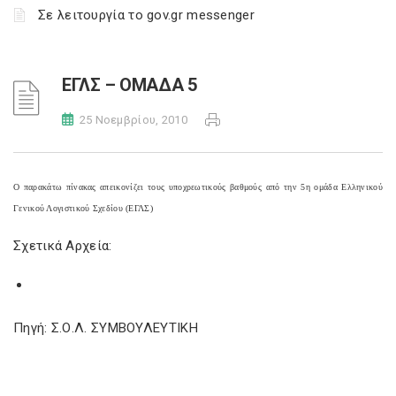
Σε λειτουργία το gov.gr messenger
ΕΓΛΣ – ΟΜΑΔΑ 5
25 Νοεμβρίου, 2010
Ο παρακάτω πίνακας απεικονίζει τους υποχρεωτικούς βαθμούς από την 5η ομάδα Ελληνικού
Γενικού Λογιστικού Σχεδίου (ΕΓΛΣ)
Σχετικά Αρχεία:
Πηγή: Σ.Ο.Λ. ΣΥΜΒΟΥΛΕΥΤΙΚΗ