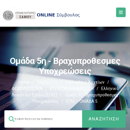
Ομάδα 5η - Βραχυπροθεσμες
Υποχρεώσεις
Home
/
Σύμβουλος
/
Βιβλιοθήκη Αρχείων
/
ΦΟΡΟΛΟΓΙΣΤΙΚΑ
/
ΛΟΓΙΣΤΙΚΗ ΕΝΗΜΕΡΩΣΗ
/
Ελληνικό
Λογιστικό Σχέδιο (ΕΓΛΣ)
/
Ομάδα 5η - Βραχυπροθεσμες
Υποχρεώσεις
/
ΕΓΛΣ – ΟΜΑΔΑ 5