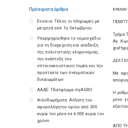
Πρόσφατα άρθρα
ΕΝΙΑΙΟ
Ενοίκια: Τέλος οι πληρωμές με
ΠΕΜΠ
μετρητά από 1η Οκτωβρίου
Τμήμα
Υπερψηφίσθηκε το νομοσχέδιο
Αγ. Κων
για τη διαχείριση και ανάδειξη
graftyp
της πολιτιστικής κληρονομιάς,
την ανάπτυξη του
ΔΕΛΤΙΟ
οπτικοακουστικού τομέα και την
προστασία των πνευματικών
Με αφο
δικαιωμάτων
αποφυγ
ΑΑΔΕ: Πλατφόρμα myAGRO
Η ρύθμ
μόνο γ
Φιλοδωρήματα: Αύξηση του
εξαιτία
αφορολόγητου ορίου από 300
ευρώ τον μήνα σε 6.000 ευρώ τον
χρόνο
ΑΠΟ ΤΗ