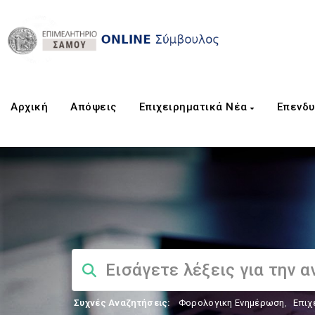
Αρχική
Aπόψεις
Επιχειρηματικά Νέα
Επενδυ
Συχνές Αναζητήσεις:
Φορολογικη Ενημέρωση
,
Επιχ