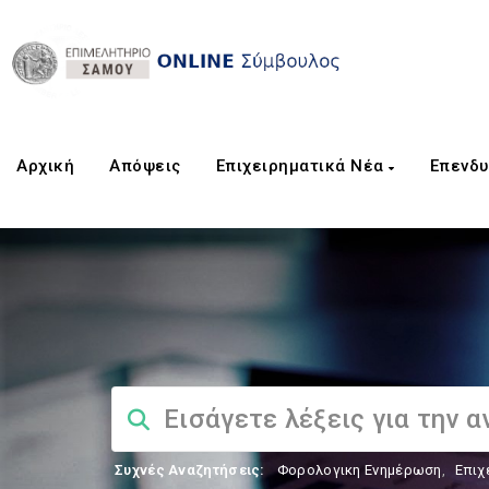
Αρχική
Aπόψεις
Επιχειρηματικά Νέα
Επενδυ
Συχνές Αναζητήσεις:
Φορολογικη Ενημέρωση
,
Επιχ